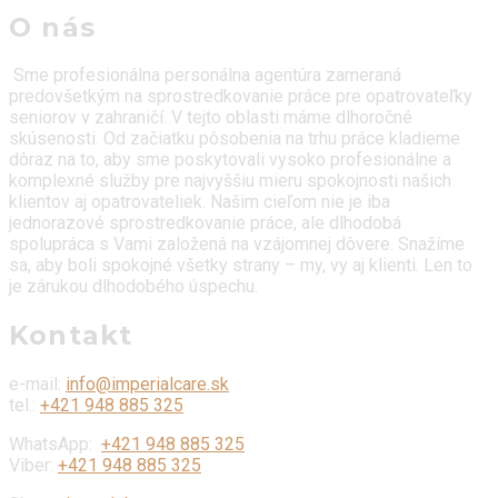
O nás
Sme profesionálna personálna agentúra zameraná
predovšetkým na sprostredkovanie práce pre opatrovateľky
seniorov v zahraničí. V tejto oblasti máme dlhoročné
skúsenosti. Od začiatku pôsobenia na trhu práce kladieme
dôraz na to, aby sme poskytovali vysoko profesionálne a
komplexné služby pre najvyššiu mieru spokojnosti našich
klientov aj opatrovateliek. Našim cieľom nie je iba
jednorazové sprostredkovanie práce, ale dlhodobá
spolupráca s Vami založená na vzájomnej dôvere. Snažíme
sa, aby boli spokojné všetky strany – my, vy aj klienti. Len to
je zárukou dlhodobého úspechu.
Kontakt
e-mail:
info@imperialcare.sk
tel.:
+421 948 885 325
WhatsApp:
+421 948 885 325
Viber:
+421 948 885 325