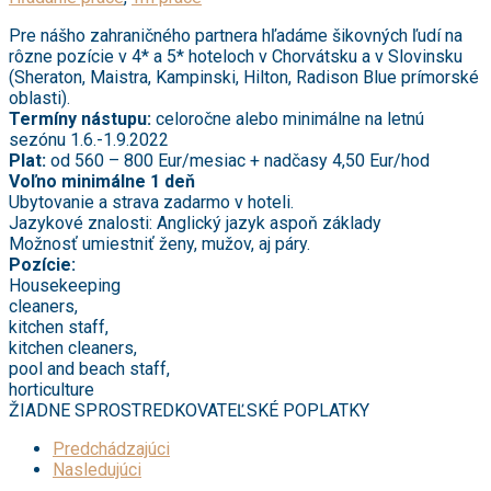
Pre nášho zahraničného partnera hľadáme šikovných ľudí na
rôzne pozície v 4* a 5* hoteloch v Chorvátsku a v Slovinsku
(Sheraton, Maistra, Kampinski, Hilton, Radison Blue prímorské
oblasti).
Termíny nástupu:
celoročne alebo minimálne na letnú
sezónu 1.6.-1.9.2022
Plat:
od 560 – 800 Eur/mesiac + nadčasy 4,50 Eur/hod
Voľno minimálne 1 deň
Ubytovanie a strava zadarmo v hoteli.
Jazykové znalosti: Anglický jazyk aspoň základy
Možnosť umiestniť ženy, mužov, aj páry.
Pozície:
Housekeeping
cleaners,
kitchen staff,
kitchen cleaners,
pool and beach staff,
horticulture
ŽIADNE SPROSTREDKOVATEĽSKÉ POPLATKY
Predchádzajúci
Nasledujúci