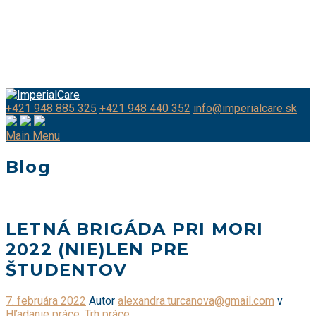
+421 948 885 325
+421 948 440 352
info@imperialcare.sk
Main Menu
Blog
LETNÁ BRIGÁDA PRI MORI
2022 (NIE)LEN PRE
ŠTUDENTOV
Pridané
7. februára 2022
Autor
alexandra.turcanova@gmail.com
v
Hľadanie práce
,
Trh práce