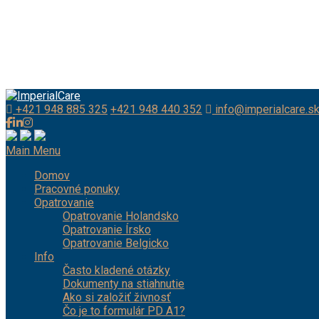
+421 948 885 325
+421 948 440 352
info@imperialcare.s
Main Menu
Domov
Pracovné ponuky
Opatrovanie
Opatrovanie Holandsko
Opatrovanie Írsko
Opatrovanie Belgicko
Info
Často kladené otázky
Dokumenty na stiahnutie
Ako si založiť živnosť
Čo je to formulár PD A1?