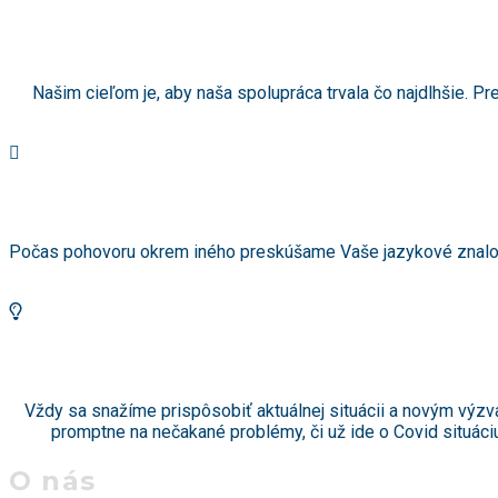
Našim cieľom je, aby naša spolupráca trvala čo najdlhšie. 
Počas pohovoru okrem iného preskúšame Vaše jazykové znalosti
Vždy sa snažíme prispôsobiť aktuálnej situácii a novým v
promptne na nečakané problémy, či už ide o Covid situáci
O nás