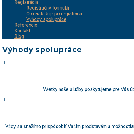
Registrácia
Registračný formulár
Čo nasleduje po registrácii
Výhody spolupráce
Referencie
Kontakt
Blog
Výhody spolupráce
Všetky naše služby poskytujeme pre Vás úpl
Vždy sa snažíme prispôsobiť Vašim predstavám a možnostiam. 