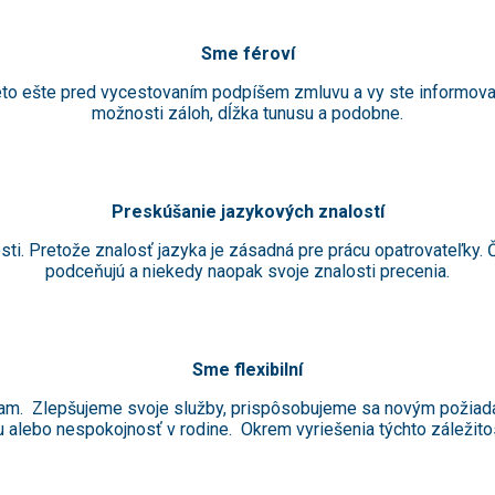
Sme féroví
Preto ešte pred vycestovaním podpíšem zmluvu a vy ste informova
možnosti záloh, dĺžka tunusu a podobne.
Preskúšanie jazykových znalostí
. Pretože znalosť jazyka je zásadná pre prácu opatrovateľky. 
podceňujú a niekedy naopak svoje znalosti precenia.
Sme flexibilní
ýzvam. Zlepšujeme svoje služby, prispôsobujeme sa novým pož
u alebo nespokojnosť v rodine. Okrem vyriešenia týchto záležit