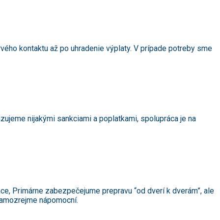
 prvého kontaktu až po uhradenie výplaty. V prípade potreby sme
äzujeme nijakými sankciami a poplatkami, spolupráca je na
ce, Primárne zabezpečejume prepravu “od dverí k dverám”, ale
 samozrejme nápomocní.