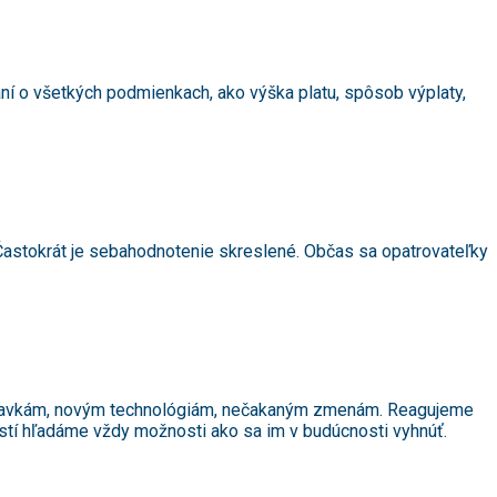
ní o všetkých podmienkach, ako výška platu, spôsob výplaty,
Častokrát je sebahodnotenie skreslené. Občas sa opatrovateľky
iadavkám, novým technológiám, nečakaným zmenám. Reagujeme
ostí hľadáme vždy možnosti ako sa im v budúcnosti vyhnúť.