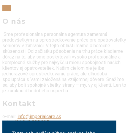
Viac
O nás
Sme profesionálna personálna agentúra zameraná
predovšetkým na sprostredkovanie práce pre opatrovateľky
seniorov v zahraničí. V tejto oblasti máme dlhoročné
skúsenosti. Od začiatku pôsobenia na trhu práce kladieme
dôraz na to, aby sme poskytovali vysoko profesionálne a
komplexné služby pre najvyššiu mieru spokojnosti našich
klientov aj opatrovateliek. Našim cieľom nie je iba
jednorazové sprostredkovanie práce, ale dlhodobá
spolupráca s Vami založená na vzájomnej dôvere. Snažíme
sa, aby boli spokojné všetky strany – my, vy aj klienti. Len to
je zárukou dlhodobého úspechu.
Kontakt
e-mail:
info@imperialcare.sk
tel.:
+421 948 885 325
WhatsApp:
+421 948 885 325