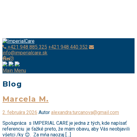
+421 948 885 325
+421 948 440 352
info@imperialcare.sk
Main Menu
Blog
Marcela M.
Pridané
2. februára 2026
Autor
alexandra.turcanova@gmail.com
Spolupráca s IMPERIAL CARE je jedna z tých, kde napísať
referenciu je ťažké preto, že mám obavu, aby Vás neobjavili
všetci /ky 😊. Za mňa naozaj […]