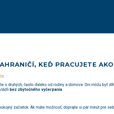
ZAHRANIČÍ, KEĎ PRACUJETE AK
lne
ráte o druhých, často ďaleko od rodiny a domova. Dni môžu byť dl
vládli
bez zbytočného vyčerpania
.
 pokojný začiatok. Ak máte možnosť, doprajte si pár minút pre se