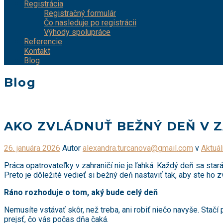
Registrácia
Registračný formulár
Čo nasleduje po registrácii
Výhody spolupráce
Referencie
Kontakt
Blog
Blog
AKO ZVLÁDNUŤ BEŽNÝ DEŇ V 
Pridané
26. januára 2026
Autor
alexandra.turcanova@gmail.com
v
Aktuá
Práca opatrovateľky v zahraničí nie je ľahká. Každý deň sa sta
Preto je dôležité vedieť si bežný deň nastaviť tak, aby ste ho z
Ráno rozhoduje o tom, aký bude celý deň
Nemusíte vstávať skôr, než treba, ani robiť niečo navyše. Stačí
prejsť, čo vás počas dňa čaká.