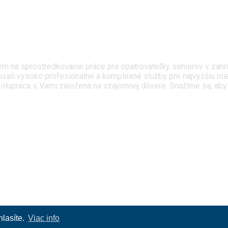
na sprostredkovanie práce pre opatrovateľky seniorov v zahran
vali vysoko profesionálne a komplexné služby pre najvyššiu mier
lupráca s Vami založená na vzájomnej dôvere. Snažíme sa, aby bol
hlasíte.
Viac info