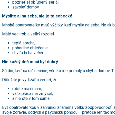
pozrieť si obľúbený seriál,
zavolať domov.
Myslite aj na seba, nie je to sebecké
Mnohé opatrovateľky majú výčitky, keď myslia na seba. No ak b
Malé veci robia veľký rozdiel:
teplá sprcha,
pohodlné oblečenie,
chvíľa ticha večer.
Nie každý deň musí byť dobrý
Sú dni, keď sa nič nechce, všetko ide pomaly a chýba domov. To
Dôležité je vydržať a vedieť, že:
robíte maximum,
vaša práca má zmysel,
a nie ste v tom sama.
Byť opatrovateľkou v zahraničí znamená veľkú zodpovednosť, al
svoje zdravie, oddych a psychickú pohodu – pretože len tak 