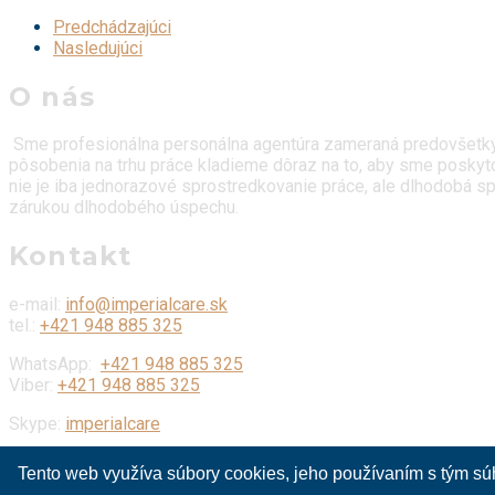
Predchádzajúci
Nasledujúci
O nás
Sme profesionálna personálna agentúra zameraná predovšetkým 
pôsobenia na trhu práce kladieme dôraz na to, aby sme poskyto
nie je iba jednorazové sprostredkovanie práce, ale dlhodobá spo
zárukou dlhodobého úspechu.
Kontakt
e-mail:
info@imperialcare.sk
tel.:
+421 948 885 325
WhatsApp:
+421 948 885 325
Viber:
+421 948 885 325
Skype:
imperialcare
Tento web využíva súbory cookies, jeho používaním s tým sú
© 2021 ImperialCare