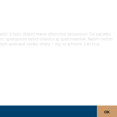
ičí. V tejto oblasti máme dlhoročné skúsenosti. Od začiatku
u spokojnosti našich klientov aj opatrovateliek. Našim cieľom
i spokojné všetky strany – my, vy aj klienti. Len to je
OK