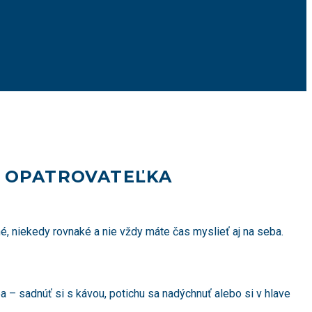
O OPATROVATEĽKA
hé, niekedy rovnaké a nie vždy máte čas myslieť aj na seba.
ba – sadnúť si s kávou, potichu sa nadýchnuť alebo si v hlave