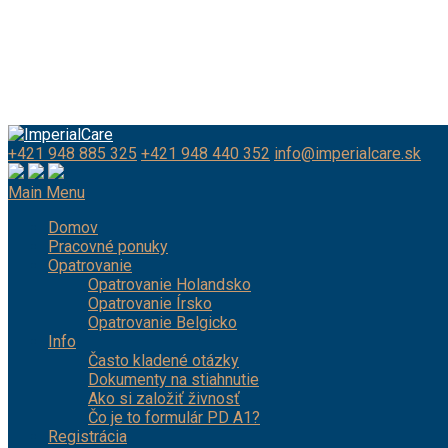
+421 948 885 325
+421 948 440 352
info@imperialcare.sk
Main Menu
Domov
Pracovné ponuky
Opatrovanie
Opatrovanie Holandsko
Opatrovanie Írsko
Opatrovanie Belgicko
Info
Často kladené otázky
Dokumenty na stiahnutie
Ako si založiť živnosť
Čo je to formulár PD A1?
Registrácia