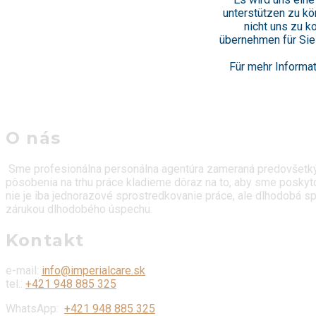
unterstützen zu kö
nicht uns zu ko
übernehmen für Sie
Für mehr Informat
O nás
Sme profesionálna personálna agentúra zameraná predovšetkým 
pôsobenia na trhu práce kladieme dôraz na to, aby sme poskyto
nie je iba jednorazové sprostredkovanie práce, ale dlhodobá spo
zárukou dlhodobého úspechu.
Kontakt
e-mail:
info@imperialcare.sk
tel.:
+421 948 885 325
WhatsApp:
+421 948 885 325