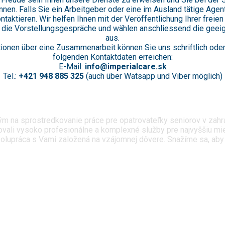
nnen. Falls Sie ein Arbeitgeber oder eine im Ausland tätige Agent
ntaktieren. Wir helfen Ihnen mit der Veröffentlichung Ihrer freien
 die Vorstellungsgespräche und wählen anschliessend die geei
aus.
ionen über eine Zusammenarbeit können Sie uns schriftlich oder
folgenden Kontaktdaten erreichen:
E-Mail:
info@imperialcare.sk
Tel.:
+421 948 885 325
(auch über Watsapp und Viber möglich)
na sprostredkovanie práce pre opatrovateľky seniorov v zahran
vali vysoko profesionálne a komplexné služby pre najvyššiu mier
lupráca s Vami založená na vzájomnej dôvere. Snažíme sa, aby bol