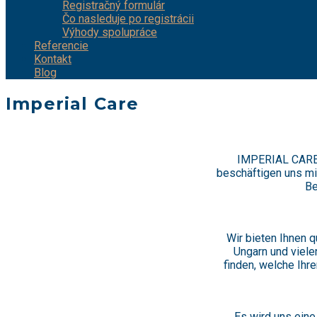
Registračný formulár
Čo nasleduje po registrácii
Výhody spolupráce
Referencie
Kontakt
Blog
Imperial Care
IMPERIAL CARE s
beschäftigen uns mi
Be
Wir bieten Ihnen q
Ungarn und viele
finden, welche Ihr
Es wird uns eine