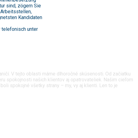
ur sind, zögern Sie
 Arbeitsstellen,
gnetsten Kandidaten
 telefonisch unter
ičí. V tejto oblasti máme dlhoročné skúsenosti. Od začiatku
u spokojnosti našich klientov aj opatrovateliek. Našim cieľom
i spokojné všetky strany – my, vy aj klienti. Len to je