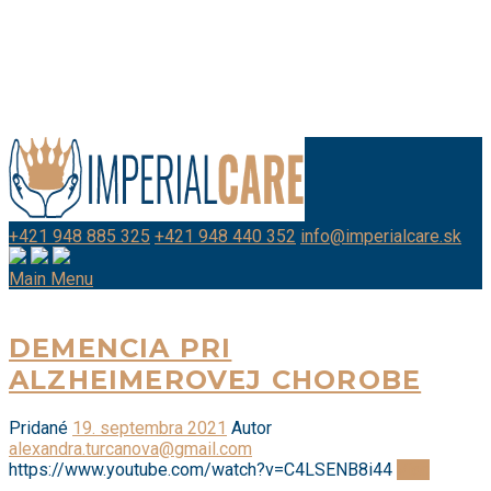
+421 948 885 325
+421 948 440 352
info@imperialcare.sk
Main Menu
DEMENCIA PRI
ALZHEIMEROVEJ CHOROBE
Pridané
19. septembra 2021
Autor
alexandra.turcanova@gmail.com
https://www.youtube.com/watch?v=C4LSENB8i44
Viac