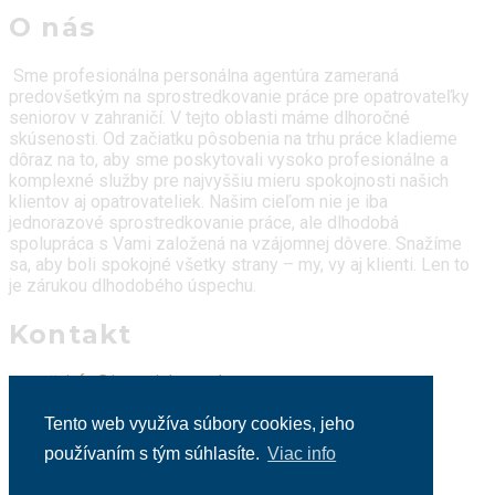
O nás
Sme profesionálna personálna agentúra zameraná
predovšetkým na sprostredkovanie práce pre opatrovateľky
seniorov v zahraničí. V tejto oblasti máme dlhoročné
skúsenosti. Od začiatku pôsobenia na trhu práce kladieme
dôraz na to, aby sme poskytovali vysoko profesionálne a
komplexné služby pre najvyššiu mieru spokojnosti našich
klientov aj opatrovateliek. Našim cieľom nie je iba
jednorazové sprostredkovanie práce, ale dlhodobá
spolupráca s Vami založená na vzájomnej dôvere. Snažíme
sa, aby boli spokojné všetky strany – my, vy aj klienti. Len to
je zárukou dlhodobého úspechu.
Kontakt
e-mail:
info@imperialcare.sk
tel.:
+421 948 885 325
Tento web využíva súbory cookies, jeho
WhatsApp:
+421 948 885 325
používaním s tým súhlasíte.
Viac info
Viber:
+421 948 885 325