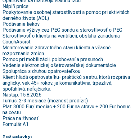
Opatrovateľka má svoju vlastnú izbu.
Náplň práce:
Poskytovanie osobnej starostlivosti a pomoc pri aktivitách
denného života (ADL)
Podávanie liekov
Podávanie výživy cez PEG sondu a starostlivosť o PEG
Starostlivosť o klienta na ventilácii, obsluha zariadenia
CoughAssist
Monitorovanie zdravotného stavu klienta a včasné
rozpoznanie zmien
Pomoc pri mobilizácii, polohovaní a presunoch
Vedenie elektronickej ošetrovateľskej dokumentácie
Spolupráca s druhou opatrovateľkou
Klient hľadá opatrovateľku- praktickú sestru, ktorá rozpráva
anglicky, vek 45+ rokov, je komunikatívna, trpezlivá,
spoľahlivá, nefajčiarka.
Nástup: 15.8.2026
Turnus: 2-3 mesiace (možnosť predĺžiť)
Plat: 3000 Eur/ mesiac + 200 Eur na stravu + 200 Eur bonus
na cestu
Práca na živnosť
Formulár A1
Požiadavky: