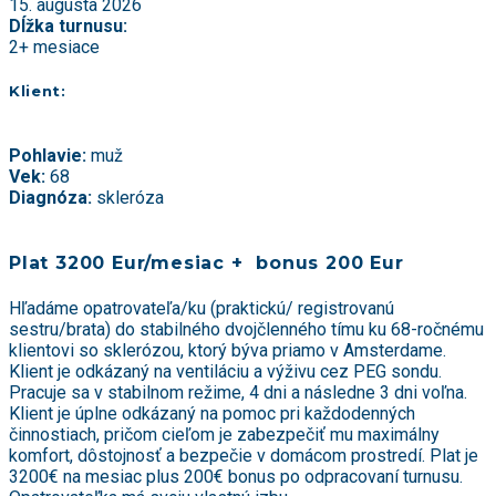
15. augusta 2026
Dĺžka turnusu:
2+ mesiace
Klient:
Pohlavie:
muž
Vek:
68
Diagnóza:
skleróza
Plat 3200 Eur/mesiac + bonus 200 Eur
Hľadáme opatrovateľa/ku (praktickú/ registrovanú
sestru/brata) do stabilného dvojčlenného tímu ku 68-ročnému
klientovi so sklerózou, ktorý býva priamo v Amsterdame.
Klient je odkázaný na ventiláciu a výživu cez PEG sondu.
Pracuje sa v stabilnom režime, 4 dni a následne 3 dni voľna.
Klient je úplne odkázaný na pomoc pri každodenných
činnostiach, pričom cieľom je zabezpečiť mu maximálny
komfort, dôstojnosť a bezpečie v domácom prostredí. Plat je
3200€ na mesiac plus 200€ bonus po odpracovaní turnusu.