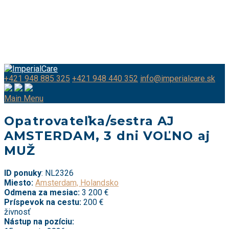
+421 948 885 325
+421 948 440 352
info@imperialcare.sk
Main Menu
Opatrovateľka/sestra AJ
AMSTERDAM, 3 dni VOĽNO aj
MUŽ
ID ponuky
: NL2326
Miesto:
Amsterdam, Holandsko
Odmena za mesiac:
3 200
€
Príspevok na cestu:
200
€
živnosť
Nástup na pozíciu: