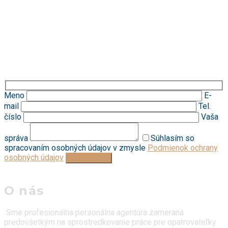
Meno
E-
mail
Tel.
číslo
Vaša
správa
Súhlasím so
spracovaním osobných údajov v zmysle
Podmienok ochrany
osobných údajov
O nás
Sme profesionálna personálna agentúra zameraná
predovšetkým na sprostredkovanie práce pre opatrovateľky