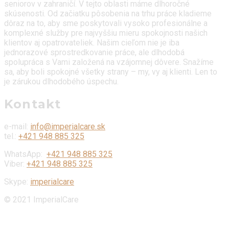
seniorov v zahraničí. V tejto oblasti máme dlhoročné
skúsenosti. Od začiatku pôsobenia na trhu práce kladieme
dôraz na to, aby sme poskytovali vysoko profesionálne a
komplexné služby pre najvyššiu mieru spokojnosti našich
klientov aj opatrovateliek. Našim cieľom nie je iba
jednorazové sprostredkovanie práce, ale dlhodobá
spolupráca s Vami založená na vzájomnej dôvere. Snažíme
sa, aby boli spokojné všetky strany – my, vy aj klienti. Len to
je zárukou dlhodobého úspechu.
Kontakt
e-mail:
info@imperialcare.sk
tel.:
+421 948 885 325
WhatsApp:
+421 948 885 325
Viber:
+421 948 885 325
Skype:
imperialcare
© 2021 ImperialCare